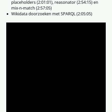
placeholders (2:01:01), reasonator (2:54:15) en
mix-n-match (2:57:05)
Wikidata doorzoeken met SPARQL (2:05:05)